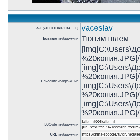
vaceslav
Загружено (пользователь):
Тюним шлем
Название изображения:
[img]C:\Users\
%20копия.JPG[/
[img]C:\Users\
%20копия.JPG[/
Описание изображения:
[img]C:\Users\
%20копия.JPG[/
[img]C:\Users\
%20копия.JPG[/
BBCode изображения:
URL изображения: