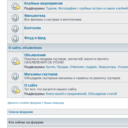
Клубные мероприятия
Подфорумы:
Туризм
,
Фотографии с клубных встреч и самих клубней
Фильмотека
Все фильмы о скутерах и мототехнике.
Болталка
Флуд и бред
О сайте, объявления
Объявления
Покупка и продажа скутеров, запчастей, масел и прочего.
ОБЪЯВЛЕНИЯ ОБ УГОНЕ!
Подфорумы:
Куплю
,
Продам
,
Обменяю, подарю
,
Эвакуаторы
,
Угнали
Магазины скутеров
Обсуждаем скутерные магазины и сервисы по ремонту скутеров.
О сайте
Тут все, что касается нашего сайта.
Подфорумы:
Книга жалоб и предложений
,
Обсуждение статей
Удалить cookies форума
|
Наша команда
Список форумов
Кто сейчас на форуме